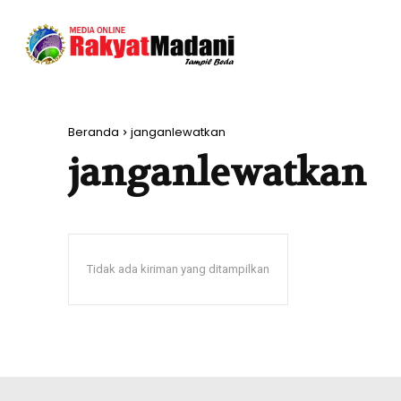
Beranda
janganlewatkan
janganlewatkan
Tidak ada kiriman yang ditampilkan